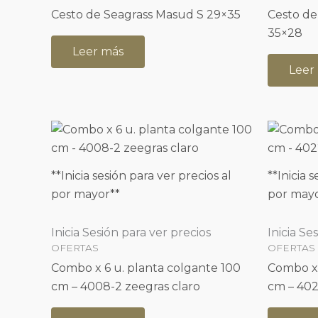
Cesto de Seagrass Masud S 29×35
Cesto de
35×28
Leer más
Leer
**Inicia sesión para ver precios al
**Inicia 
por mayor**
por mayo
Inicia Sesión para ver precios
Inicia Se
OFERTAS
OFERTAS
Combo x 6 u. planta colgante 100
Combo x 
cm – 4008-2 zeegras claro
cm – 40