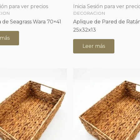
sión para ver precios
Inicia Sesión para ver preci
CION
DECORACION
 de Seagrass Wara 70×41
Aplique de Pared de Ratán
25x32x13
 más
Leer más