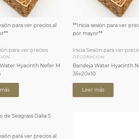
sesión para ver precios al
**Inicia sesión para ver prec
r**
por mayor**
sión para ver precios
Inicia Sesión para ver preci
CION
DECORACION
Water Hyacinth Nefer M
Bandeja Water Hyacinth N
3
35x20x10
 más
Leer más
sesión para ver precios al