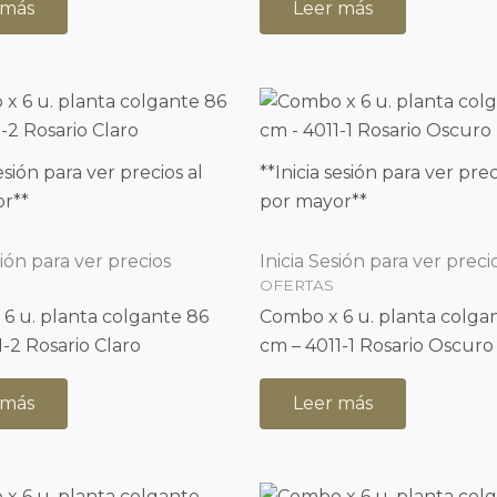
 más
Leer más
sesión para ver precios al
**Inicia sesión para ver prec
r**
por mayor**
sión para ver precios
Inicia Sesión para ver preci
OFERTAS
6 u. planta colgante 86
Combo x 6 u. planta colga
1-2 Rosario Claro
cm – 4011-1 Rosario Oscuro
 más
Leer más