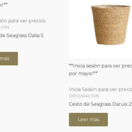
r**
sión para ver precios
CION
de Seagrass Dalia S
 más
**Inicia sesión para ver prec
por mayor**
Inicia Sesión para ver preci
DECORACION
Cesto de Seagrass Daruis 
Leer más