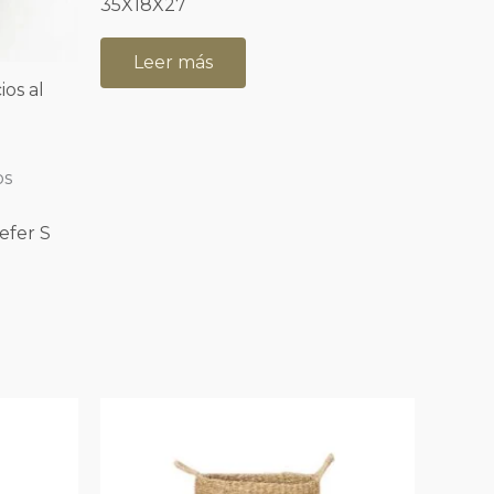
35X18X27
Leer más
ios al
os
efer S