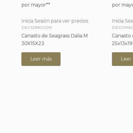
por mayor**
por mayo
Inicia Sesión para ver precios
Inicia Se
DECORACION
DECORA
Canasto de Seagrass Dalia M
Canasto 
30X15X23
25x13x19
Leer más
Leer