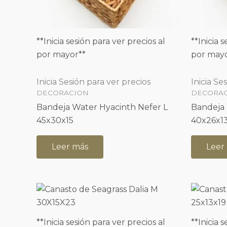
**Inicia sesión para ver precios al
**Inicia 
por mayor**
por mayo
Inicia Sesión para ver precios
Inicia Se
DECORACION
DECORA
Bandeja Water Hyacinth Nefer L
Bandeja 
45x30x15
40x26x1
Leer más
Leer
**Inicia sesión para ver precios al
**Inicia 