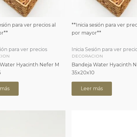
sesión para ver precios al
**Inicia sesión para ver prec
r**
por mayor**
sión para ver precios
Inicia Sesión para ver preci
CION
DECORACION
Water Hyacinth Nefer M
Bandeja Water Hyacinth N
3
35x20x10
 más
Leer más