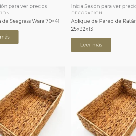
sión para ver precios
Inicia Sesión para ver preci
CION
DECORACION
 de Seagrass Wara 70×41
Aplique de Pared de Ratán
25x32x13
 más
Leer más