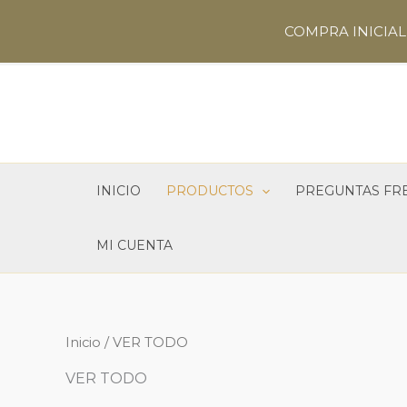
Ir
COMPRA INICIAL 
al
contenido
INICIO
PRODUCTOS
PREGUNTAS FR
MI CUENTA
Inicio
/ VER TODO
VER TODO