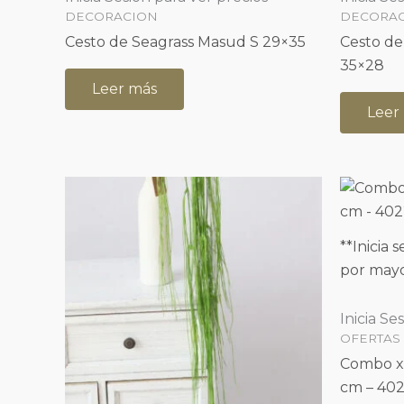
DECORACION
DECORA
Cesto de Seagrass Masud S 29×35
Cesto de
35×28
Leer más
Leer
**Inicia 
por mayo
Inicia Se
OFERTAS
Combo x 
cm – 40