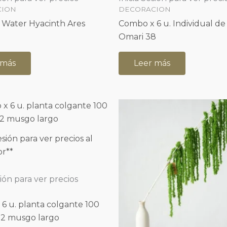
CION
DECORACION
 Water Hyacinth Ares
Combo x 6 u. Individual de
Omari 38
 más
Leer más
sesión para ver precios al
r**
sión para ver precios
6 u. planta colgante 100
22 musgo largo