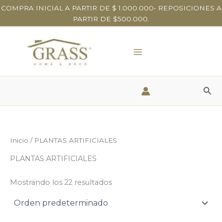
Ir
COMPRA INICIAL A PARTIR DE $ 1.000.000- REPOSICIONES A
al
PARTIR DE $500.000.
contenido
Bus
Inicio
/ PLANTAS ARTIFICIALES
PLANTAS ARTIFICIALES
Mostrando los 22 resultados