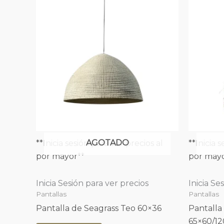
AGOTADO
**Inicia sesión para ver precios al
**Inicia 
por mayor**
por mayo
Inicia Sesión para ver precios
Inicia Se
Pantallas
Pantallas
Pantalla de Seagrass Teo 60×36
Pantalla
65×60/12