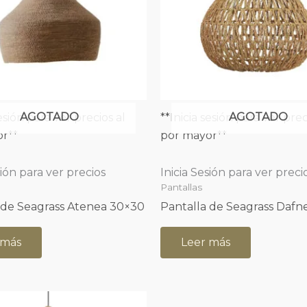
AGOTADO
AGOTADO
sesión para ver precios al
**Inicia sesión para ver prec
r**
por mayor**
sión para ver precios
Inicia Sesión para ver preci
Pantallas
 de Seagrass Atenea 30×30
Pantalla de Seagrass Dafn
 más
Leer más