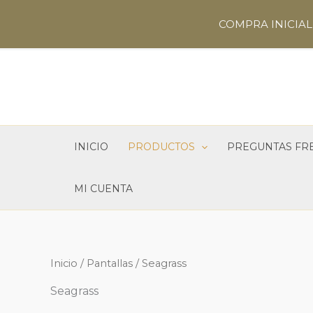
Ir
COMPRA INICIAL 
al
contenido
INICIO
PRODUCTOS
PREGUNTAS FR
MI CUENTA
Inicio
/
Pantallas
/ Seagrass
Seagrass