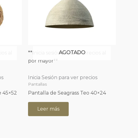
AGOTADO
ios al
**Inicia sesión para ver precios al
por mayor**
os
Inicia Sesión para ver precios
Pantallas
e 45×52
Pantalla de Seagrass Teo 40×24
Leer más