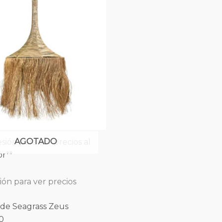
AGOTADO
sesión para ver precios al
r**
sión para ver precios
 de Seagrass Zeus
0