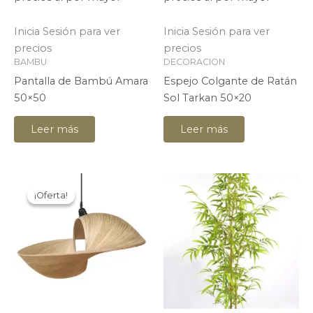
Inicia Sesión para ver
Inicia Sesión para ver
precios
precios
BAMBU
DECORACION
Pantalla de Bambú Amara
Espejo Colgante de Ratán
50×50
Sol Tarkan 50×20
Leer más
Leer más
¡Oferta!
¡Oferta!