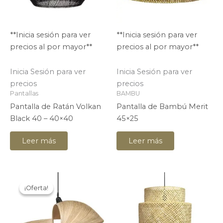
**Inicia sesión para ver
**Inicia sesión para ver
precios al por mayor**
precios al por mayor**
Inicia Sesión para ver
Inicia Sesión para ver
precios
precios
Pantallas
BAMBU
Pantalla de Ratán Volkan
Pantalla de Bambú Merit
Black 40 – 40×40
45×25
Leer más
Leer más
¡Oferta!
¡Oferta!