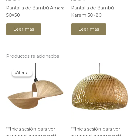
Pantalla de Bambú Amara
Pantalla de Bambú
50×50
Karem 50×80
Leer más
Leer más
Productos relacionados
¡Oferta!
¡Oferta!
**Inicia sesión para ver
**Inicia sesión para ver