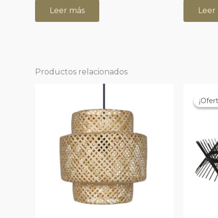
Leer más
Leer
Productos relacionados
¡Ofert
¡Ofert