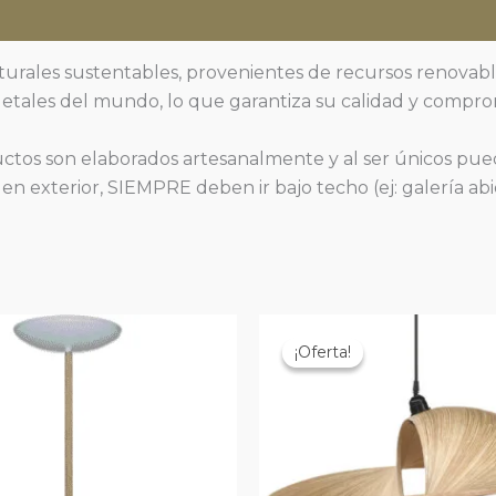
turales sustentables, provenientes de recursos renovab
egetales del mundo, lo que garantiza su calidad y compr
ctos son elaborados artesanalmente y al ser únicos pue
n en exterior, SIEMPRE deben ir bajo techo (ej: galería ab
¡Oferta!
¡Oferta!