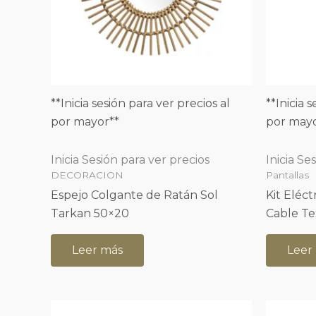
**Inicia sesión para ver precios al
**Inicia 
por mayor**
por mayo
Inicia Sesión para ver precios
Inicia Se
DECORACION
Pantallas
Espejo Colgante de Ratán Sol
Kit Eléc
Tarkan 50×20
Cable Tex
Leer más
Leer