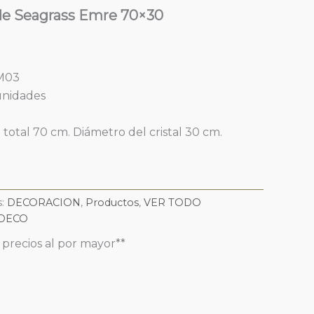
de Seagrass Emre 70×30
SM03
unidades
total 70 cm. Diámetro del cristal 30 cm.
s:
DECORACION
,
Productos
,
VER TODO
 DECO
r precios al por mayor**