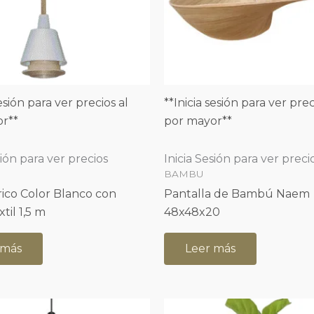
sesión para ver precios al
**Inicia sesión para ver prec
r**
por mayor**
sión para ver precios
Inicia Sesión para ver preci
BAMBU
trico Color Blanco con
Pantalla de Bambú Naem
til 1,5 m
48x48x20
 más
Leer más