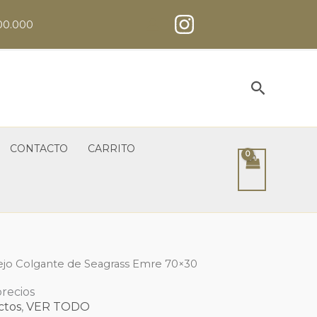
00.000
Buscar
CONTACTO
CARRITO
ejo Colgante de Seagrass Emre 70×30
precios
ctos
,
VER TODO